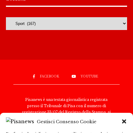
Categorie
FACEBOOK
YOUTUBE
Pisanews è una testata giornalistica registrata
presso il Tribunale di Pisa con il numero di
registrazione 33/07 del Registro della Stampa, ai
sensi della legge 8 febbraio 1948, n. 47. Il direttore
Gestisci Consenso Cookie
responsabile è Antonio Tognoli.
Pisanews è di proprietà di TGital International Srl,