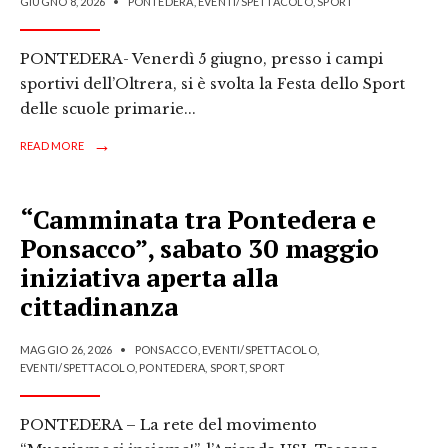
GIUGNO 8, 2026
•
PONTEDERA
,
EVENTI/SPETTACOLO
,
SPORT
PONTEDERA- Venerdì 5 giugno, presso i campi
sportivi dell’Oltrera, si è svolta la Festa dello Sport
delle scuole primarie
...
→
READ MORE
“Camminata tra Pontedera e
Ponsacco”, sabato 30 maggio
iniziativa aperta alla
cittadinanza
MAGGIO 26, 2026
•
PONSACCO
,
EVENTI/SPETTACOLO
,
EVENTI/SPETTACOLO
,
PONTEDERA
,
SPORT
,
SPORT
PONTEDERA – La rete del movimento