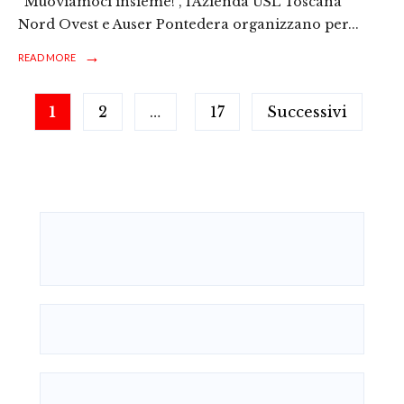
“Muoviamoci insieme!”, l’Azienda USL Toscana
Nord Ovest e Auser Pontedera organizzano per
...
→
READ MORE
Paginazione
1
2
…
17
Successivi
degli
articoli