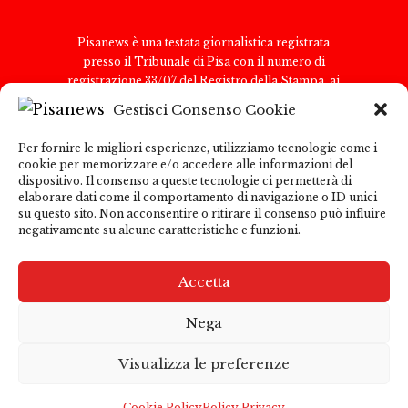
Pisanews è una testata giornalistica registrata
presso il Tribunale di Pisa con il numero di
registrazione 33/07 del Registro della Stampa, ai
sensi della legge 8 febbraio 1948, n. 47. Il direttore
Gestisci Consenso Cookie
responsabile è Antonio Tognoli.
Pisanews è di proprietà di TGital International Srl,
Per fornire le migliori esperienze, utilizziamo tecnologie come i
con sede legale in Via del Nazareno 6, 00187 Roma.
cookie per memorizzare e/o accedere alle informazioni del
Partita IVA e Codice Fiscale: 15271091009
dispositivo. Il consenso a queste tecnologie ci permetterà di
Per comunicazioni con la redazione:
elaborare dati come il comportamento di navigazione o ID unici
su questo sito. Non acconsentire o ritirare il consenso può influire
redazione@pisanews.net Per comunicazioni
negativamente su alcune caratteristiche e funzioni.
pubblicitarie: marketing@tgitalinternational.it
Pisanews garantisce la correttezza e la trasparenza
delle informazioni pubblicate; tuttavia, declina ogni
Accetta
responsabilità per i contenuti di siti esterni
raggiungibili tramite link presenti nel sito. L’utente
Nega
è invitato a consultare le informative sulla
Privacy Policy
e i termini di utilizzo dei siti esterni
Visualizza le preferenze
collegati.
©️ 2025 Pisanews – Tutti i diritti riservati.
Cookie Policy
Policy Privacy