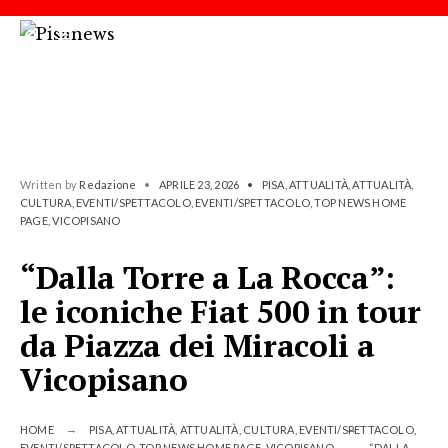
Written by
Redazione
•
APRILE 23, 2026
•
PISA
,
ATTUALITÀ
,
ATTUALITÀ
,
CULTURA
,
EVENTI/SPETTACOLO
,
EVENTI/SPETTACOLO
,
TOP NEWS HOME
PAGE
,
VICOPISANO
“Dalla Torre a La Rocca”:
le iconiche Fiat 500 in tour
da Piazza dei Miracoli a
Vicopisano
HOME
PISA
,
ATTUALITÀ
,
ATTUALITÀ
,
CULTURA
,
EVENTI/SPETTACOLO
,
EVENTI/SPETTACOLO
,
TOP NEWS HOME PAGE
,
VICOPISANO
“DALLA