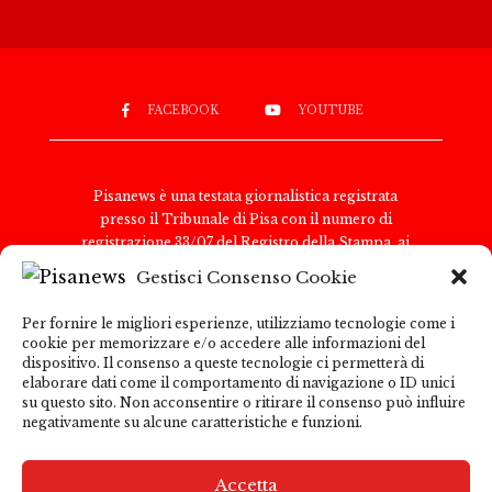
FACEBOOK
YOUTUBE
Pisanews è una testata giornalistica registrata
presso il Tribunale di Pisa con il numero di
registrazione 33/07 del Registro della Stampa, ai
sensi della legge 8 febbraio 1948, n. 47. Il direttore
Gestisci Consenso Cookie
responsabile è Antonio Tognoli.
Pisanews è di proprietà di TGital International Srl,
Per fornire le migliori esperienze, utilizziamo tecnologie come i
con sede legale in Via del Nazareno 6, 00187 Roma.
cookie per memorizzare e/o accedere alle informazioni del
Partita IVA e Codice Fiscale: 15271091009
dispositivo. Il consenso a queste tecnologie ci permetterà di
Per comunicazioni con la redazione:
elaborare dati come il comportamento di navigazione o ID unici
su questo sito. Non acconsentire o ritirare il consenso può influire
redazione@pisanews.net Per comunicazioni
negativamente su alcune caratteristiche e funzioni.
pubblicitarie: marketing@tgitalinternational.it
Pisanews garantisce la correttezza e la trasparenza
delle informazioni pubblicate; tuttavia, declina ogni
Accetta