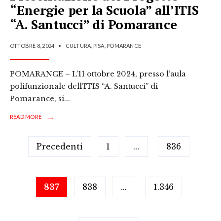
“Energie per la Scuola” all’ITIS
“A. Santucci” di Pomarance
OTTOBRE 8, 2024
•
CULTURA
,
PISA
,
POMARANCE
POMARANCE – L’11 ottobre 2024, presso l’aula
polifunzionale dell’ITIS “A. Santucci” di
Pomarance, si
...
→
READ MORE
Paginazione
Precedenti
1
…
836
degli
articoli
837
838
…
1.346