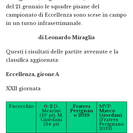
del 21 gennaio le squadre pisane del
campionato di Eccellenza sono scese in campo
in un turno infrasettimanale.
di Leonardo Miraglia
Questi i risultati delle partite avvenute e la
classifica aggiornata:
Eccellenza, girone A
XXII giornata
Fucecchio
0-2
D.
Fratres
MVP:
Mearini
Perignan
Marco
(10′ pt), M.
o 2019
Giordani
Giordani
(Fratres
(34′ pt)
Perignano
2019)