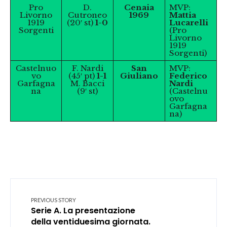
Pro
D.
Cenaia
MVP:
Livorno
Cutroneo
1969
Mattia
1919
(20′ st)
1-0
Lucarelli
Sorgenti
(Pro
Livorno
1919
Sorgenti)
Castelnuo
F. Nardi
San
MVP:
vo
(45′ pt)
1-1
Giuliano
Federico
Garfagna
M. Bacci
Nardi
na
(9′ st)
(Castelnu
ovo
Garfagna
na)
PREVIOUS STORY
Serie A. La presentazione
della ventiduesima giornata.