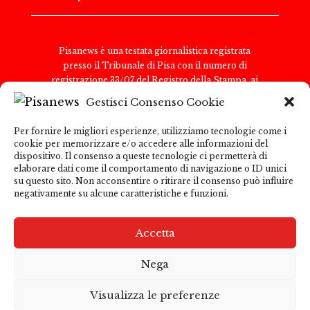
Pisanews è una testata giornalistica registrata
presso il Tribunale di Pisa con il numero di
registrazione 33/07 del Registro della Stampa, ai
sensi della legge 8 febbraio 1948, n. 47. Il direttore
Gestisci Consenso Cookie
responsabile è Antonio Tognoli.
Pisanews è di proprietà di TGital International Srl,
Per fornire le migliori esperienze, utilizziamo tecnologie come i
con sede legale in Via del Nazareno 6, 00187 Roma.
cookie per memorizzare e/o accedere alle informazioni del
Partita IVA e Codice Fiscale: 15271091009
dispositivo. Il consenso a queste tecnologie ci permetterà di
Per comunicazioni con la redazione:
elaborare dati come il comportamento di navigazione o ID unici
su questo sito. Non acconsentire o ritirare il consenso può influire
redazione@pisanews.net Per comunicazioni
negativamente su alcune caratteristiche e funzioni.
pubblicitarie: marketing@tgitalinternational.it
Pisanews garantisce la correttezza e la trasparenza
delle informazioni pubblicate; tuttavia, declina ogni
Accetta
responsabilità per i contenuti di siti esterni
raggiungibili tramite link presenti nel sito. L’utente
Nega
è invitato a consultare le informative sulla
Privacy Policy
e i termini di utilizzo dei siti esterni
Visualizza le preferenze
collegati.