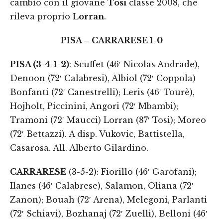
cambio con il giovane
Tosi
classe 2008, che
rileva proprio
Lorran
.
PISA – CARRARESE 1-0
PISA (3-4-1-2)
: Scuffet (46′ Nicolas Andrade),
Denoon (72′ Calabresi), Albiol (72′ Coppola)
Bonfanti (72′ Canestrelli); Leris (46′ Tourè),
Hojholt, Piccinini, Angori (72′ Mbambi);
Tramoni (72′ Maucci) Lorran (87′ Tosi); Moreo
(72′ Bettazzi). A disp. Vukovic, Battistella,
Casarosa. All. Alberto Gilardino.
CARRARESE
(3-5-2): Fiorillo (46′ Garofani);
Ilanes (46′ Calabrese), Salamon, Oliana (72′
Zanon); Bouah (72′ Arena), Melegoni, Parlanti
(72′ Schiavi), Bozhanaj (72′ Zuelli), Belloni (46′