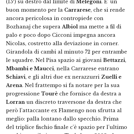
(15′) su destro dal limite di
Melegoni
. E’ un
buon momento per la
Carrarese
, che si rende
ancora pericolosa in contropiede con
Bozhanaj che supera
Albiol
ma mette a fil di
palo e poco dopo Cicconi impegna ancora
Nicolas, costretto alla deviazione in corner.
Girandola di cambi al minuto 72 per entrambe
le squadre. Nel Pisa spazio ai giovani
Bettazzi
,
Mbambi e Maucci
, nella Carrarese entrano
Schiavi
, e gli altri due ex nerazzurri
Zuelli e
Arena
. Nel frattempo si fa notare per la sua
progressione
Tourè
che fornisce da destra a
Lorran
un discreto traversone da destra che
però l’attaccante ex Flamengo non sfrutta al
meglio: palla lontano dallo specchio. Prima
del triplice fischio finale c’è spazio per l’ultimo