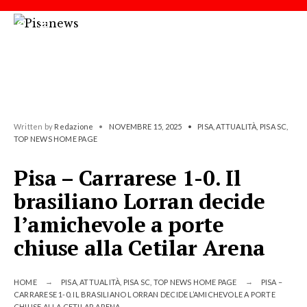
Written by
Redazione
•
NOVEMBRE 15, 2025
•
PISA
,
ATTUALITÀ
,
PISA SC
,
TOP NEWS HOME PAGE
Pisa – Carrarese 1-0. Il
brasiliano Lorran decide
l’amichevole a porte
chiuse alla Cetilar Arena
HOME
PISA
,
ATTUALITÀ
,
PISA SC
,
TOP NEWS HOME PAGE
PISA –
CARRARESE 1-0. IL BRASILIANO LORRAN DECIDE L’AMICHEVOLE A PORTE
CHIUSE ALLA CETILAR ARENA