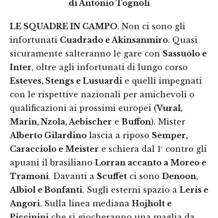
di Antonio Tognoli
LE SQUADRE IN CAMPO
. Non ci sono gli
infortunati
Cuadrado e Akinsanmiro
. Quasi
sicuramente salteranno le gare con
Sassuolo e
Inter
, oltre agli infortunati di lungo corso
Esteves, Stengs e Lusuardi
e quelli impegnati
con le rispettive nazionali per amichevoli o
qualificazioni ai prossimi europei (
Vural,
Marin, Nzola, Aebischer
e
Buffon
). Mister
Alberto Gilardino
lascia a riposo
Semper,
Caracciolo e Meister
e schiera dal 1′ contro gli
apuani il brasiliano
Lorran accanto a Moreo e
Tramoni
. Davanti a
Scuffet
ci sono
Denoon,
Albiol e Bonfanti
. Sugli esterni spazio a
Leris e
Angori
. Sulla linea mediana
Hojholt e
Piccinini
che si giocheranno una maglia da