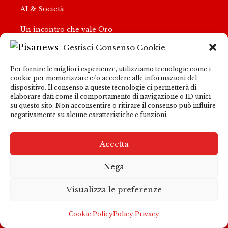
AI & Società
Un incontro che vale Oro
Gestisci Consenso Cookie
Quaranta sfumature d’energia
Per fornire le migliori esperienze, utilizziamo tecnologie come i
Starbene Naturalmente
cookie per memorizzare e/o accedere alle informazioni del
dispositivo. Il consenso a queste tecnologie ci permetterà di
Supporto e Salute
elaborare dati come il comportamento di navigazione o ID unici
su questo sito. Non acconsentire o ritirare il consenso può influire
L’arte secondo ley
negativamente su alcune caratteristiche e funzioni.
Comunicare oggi
Accetta
Soldi e Risparmi? Obiettivi di vita
Nega
Green Talk
Visualizza le preferenze
Pisa in Tavola
Cookie Policy
Policy Privacy