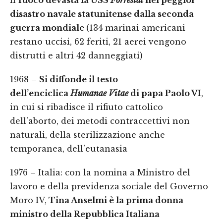
il
fuoco devasta la USS
Forrestal
nel peggior
disastro navale statunitense dalla seconda
guerra mondiale
(134 marinai americani
restano uccisi, 62 feriti, 21 aerei vengono
distrutti e altri 42 danneggiati)
1968 –
Si diffonde il testo
dell’enciclica
Humanae Vitae
di papa Paolo VI
,
in cui si ribadisce il rifiuto cattolico
dell’aborto, dei metodi contraccettivi non
naturali, della sterilizzazione anche
temporanea, dell’eutanasia
1976 – Italia: con la nomina a Ministro del
lavoro e della previdenza sociale del Governo
Moro IV,
Tina Anselmi è la prima donna
ministro della Repubblica Italiana