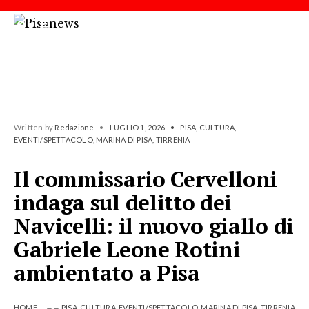
Written by
Redazione
•
LUGLIO 1, 2026
•
PISA
,
CULTURA
,
EVENTI/SPETTACOLO
,
MARINA DI PISA
,
TIRRENIA
Il commissario Cervelloni
indaga sul delitto dei
Navicelli: il nuovo giallo di
Gabriele Leone Rotini
ambientato a Pisa
HOME
PISA
,
CULTURA
,
EVENTI/SPETTACOLO
,
MARINA DI PISA
,
TIRRENIA