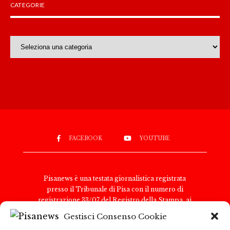
CATEGORIE
Categorie
FACEBOOK
YOUTUBE
Pisanews è una testata giornalistica registrata
presso il Tribunale di Pisa con il numero di
registrazione 33/07 del Registro della Stampa, ai
sensi della legge 8 febbraio 1948, n. 47. Il direttore
Gestisci Consenso Cookie
responsabile è Antonio Tognoli.