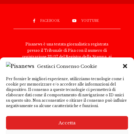
FACEBOOK
YOUTUBE
Pisanews è una testata giornalistica registrata
presso il Tribunale di Pisa con il numero di
registrazione 33/07 del Registro della Stampa, ai
sensi della legge 8 febbraio 1948, n. 47. Il direttore
Gestisci Consenso Cookie
responsabile è Antonio Tognoli.
Pisanews è di proprietà di TGital International Srl,
Per fornire le migliori esperienze, utilizziamo tecnologie come i
con sede legale in Via del Nazareno 6, 00187 Roma.
cookie per memorizzare e/o accedere alle informazioni del
Partita IVA e Codice Fiscale: 15271091009
dispositivo. Il consenso a queste tecnologie ci permetterà di
Per comunicazioni con la redazione:
elaborare dati come il comportamento di navigazione o ID unici
su questo sito. Non acconsentire o ritirare il consenso può influire
redazione@pisanews.net Per comunicazioni
negativamente su alcune caratteristiche e funzioni.
pubblicitarie: marketing@tgitalinternational.it
Pisanews garantisce la correttezza e la trasparenza
delle informazioni pubblicate; tuttavia, declina ogni
Accetta
responsabilità per i contenuti di siti esterni
raggiungibili tramite link presenti nel sito. L’utente