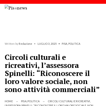
Written by
Redazione
•
LUGLIO 3, 2025
•
PISA
,
POLITICA
Circoli culturali e
ricreativi, l’assessora
Spinelli: “Riconoscere il
loro valore sociale, non
sono attività commerciali”
HOME
PISA
,
POLITICA
CIRCOLI CULTURALI E RICREATIVI,
L’ASSESSORA SPINELLI: “RICONOSCERE IL LORO VALORE SOCIALE, NON