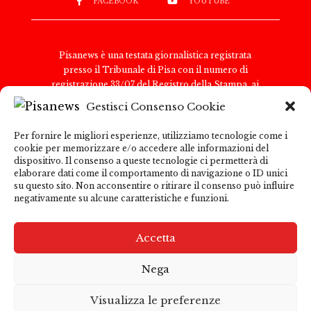
FACEBOOK
YOUTUBE
Pisanews è una testata giornalistica registrata
presso il Tribunale di Pisa con il numero di
registrazione 33/07 del Registro della Stampa, ai
sensi della legge 8 febbraio 1948, n. 47. Il direttore
Gestisci Consenso Cookie
responsabile è Antonio Tognoli.
Pisanews è di proprietà di TGital International Srl,
Per fornire le migliori esperienze, utilizziamo tecnologie come i
con sede legale in Via del Nazareno 6, 00187 Roma.
cookie per memorizzare e/o accedere alle informazioni del
Partita IVA e Codice Fiscale: 15271091009
dispositivo. Il consenso a queste tecnologie ci permetterà di
Per comunicazioni con la redazione:
elaborare dati come il comportamento di navigazione o ID unici
su questo sito. Non acconsentire o ritirare il consenso può influire
redazione@pisanews.net Per comunicazioni
negativamente su alcune caratteristiche e funzioni.
pubblicitarie: marketing@tgitalinternational.it
Pisanews garantisce la correttezza e la trasparenza
delle informazioni pubblicate; tuttavia, declina ogni
Accetta
responsabilità per i contenuti di siti esterni
raggiungibili tramite link presenti nel sito. L’utente
Nega
è invitato a consultare le informative sulla
Privacy Policy
e i termini di utilizzo dei siti esterni
Visualizza le preferenze
collegati.