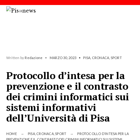
Written by
Redazione
•
MARZO 30, 2023
•
PISA
,
CRONACA
,
SPORT
Protocollo d’intesa per la
prevenzione e il contrasto
dei crimini informatici sui
sistemi informativi
dell’Università di Pisa
HOME
PISA
,
CRONACA
,
SPORT
PROTOCOLLO D’INTESA PER LA
PREVENZIONE E IL CONTRASTO DEI CRIMINI INFORMATICI SUI SISTEMI