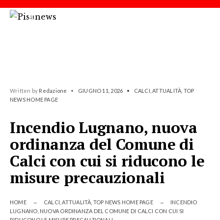
Written by
Redazione
•
GIUGNO 11, 2026
•
CALCI
,
ATTUALITÀ
,
TOP
NEWS HOME PAGE
Incendio Lugnano, nuova
ordinanza del Comune di
Calci con cui si riducono le
misure precauzionali
HOME
CALCI
,
ATTUALITÀ
,
TOP NEWS HOME PAGE
INCENDIO
LUGNANO, NUOVA ORDINANZA DEL COMUNE DI CALCI CON CUI SI
RIDUCONO LE MISURE PRECAUZIONALI