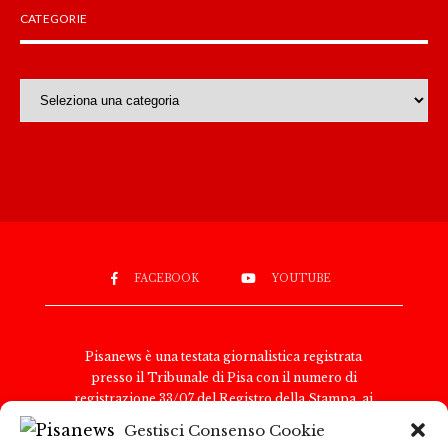
CATEGORIE
Categorie
FACEBOOK
YOUTUBE
Pisanews è una testata giornalistica registrata
presso il Tribunale di Pisa con il numero di
registrazione 33/07 del Registro della Stampa, ai
sensi della legge 8 febbraio 1948, n. 47. Il direttore
Gestisci Consenso Cookie
responsabile è Antonio Tognoli.