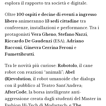
esplora il rapporto tra società e digitale.
Oltre
100 ospiti e decine di eventi a ingresso
libero
animeranno
13 sedi cittadine
tra
conferenze, installazioni e performance. Tra i
protagonisti
Vera Gheno
,
Stefano Nazzi
,
Riccardo De Gaudenzi
(ESA),
Adriano
Bacconi
,
Ginevra Cerrina Feroni
e
Fumettibrutti
.
Tra le novità più curiose:
Robotolo
, il cane
robot con reazioni “animali”;
Abel
(R)evolution
, il robot umanoide che dialoga
con il pubblico al Teatro Sant’Andrea;
AfterCode
, la borsa intelligente anti-
aggressione creata dagli studenti del Master in
Fashion Hi-Tech di Modartech; e
The