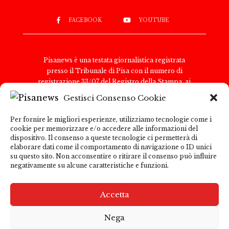
FACEBOOK
YOUTUBE
Pisanews è una testata giornalistica registrata
presso il Tribunale di Pisa con il numero di
registrazione 33/07 del Registro della Stampa, ai
sensi della legge 8 febbraio 1948, n. 47. Il direttore
Gestisci Consenso Cookie
responsabile è Antonio Tognoli.
Pisanews è di proprietà di TGital International Srl,
Per fornire le migliori esperienze, utilizziamo tecnologie come i
con sede legale in Via del Nazareno 6, 00187 Roma.
cookie per memorizzare e/o accedere alle informazioni del
Partita IVA e Codice Fiscale: 15271091009
dispositivo. Il consenso a queste tecnologie ci permetterà di
Per comunicazioni con la redazione:
elaborare dati come il comportamento di navigazione o ID unici
su questo sito. Non acconsentire o ritirare il consenso può influire
redazione@pisanews.net Per comunicazioni
negativamente su alcune caratteristiche e funzioni.
pubblicitarie: marketing@tgitalinternational.it
Pisanews garantisce la correttezza e la trasparenza
delle informazioni pubblicate; tuttavia, declina ogni
Accetta
responsabilità per i contenuti di siti esterni
raggiungibili tramite link presenti nel sito. L’utente
Nega
è invitato a consultare le informative sulla