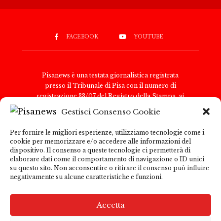
FACEBOOK
YOUTUBE
Pisanews è una testata giornalistica registrata
presso il Tribunale di Pisa con il numero di
registrazione 33/07 del Registro della Stampa, ai
sensi della legge 8 febbraio 1948, n. 47. Il direttore
Gestisci Consenso Cookie
responsabile è Antonio Tognoli.
Pisanews è di proprietà di TGital International Srl,
Per fornire le migliori esperienze, utilizziamo tecnologie come i
con sede legale in Via del Nazareno 6, 00187 Roma.
cookie per memorizzare e/o accedere alle informazioni del
Partita IVA e Codice Fiscale: 15271091009
dispositivo. Il consenso a queste tecnologie ci permetterà di
Per comunicazioni con la redazione:
elaborare dati come il comportamento di navigazione o ID unici
su questo sito. Non acconsentire o ritirare il consenso può influire
redazione@pisanews.net Per comunicazioni
negativamente su alcune caratteristiche e funzioni.
pubblicitarie: marketing@tgitalinternational.it
Pisanews garantisce la correttezza e la trasparenza
delle informazioni pubblicate; tuttavia, declina ogni
Accetta
responsabilità per i contenuti di siti esterni
raggiungibili tramite link presenti nel sito. L’utente