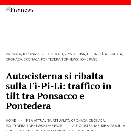
Written by
Redazione
•
LUGLIO 31, 2025
•
PISA
,
ATTUALITÀ
,
ATTUALITÀ
,
CRONACA
,
CRONACA
,
PONTEDERA
,
TOP NEWS HOME PAGE
Autocisterna si ribalta
sulla Fi-Pi-Li: traffico in
tilt tra Ponsacco e
Pontedera
HOME
PISA
,
ATTUALITÀ
,
ATTUALITÀ
,
CRONACA
,
CRONACA
,
PONTEDERA
,
TOP NEWS HOME PAGE
AUTOCISTERNA SI RIBALTA SULLA
FI-PI-LI: TRAFFICO IN TILT TRA PONSACCO E PONTEDERA