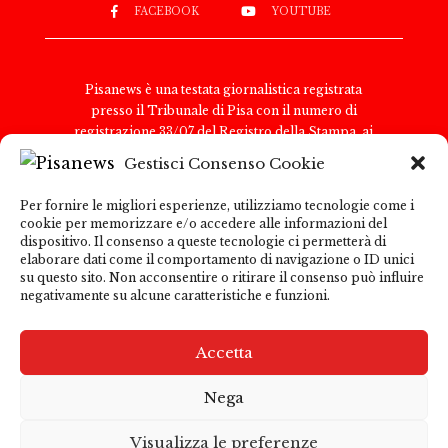
FACEBOOK
YOUTUBE
Pisanews è una testata giornalistica registrata
presso il Tribunale di Pisa con il numero di
registrazione 33/07 del Registro della Stampa, ai
sensi della legge 8 febbraio 1948, n. 47. Il direttore
Gestisci Consenso Cookie
responsabile è Antonio Tognoli.
Pisanews è di proprietà di TGital International Srl,
Per fornire le migliori esperienze, utilizziamo tecnologie come i
con sede legale in Via del Nazareno 6, 00187 Roma.
cookie per memorizzare e/o accedere alle informazioni del
Partita IVA e Codice Fiscale: 15271091009
dispositivo. Il consenso a queste tecnologie ci permetterà di
Per comunicazioni con la redazione:
elaborare dati come il comportamento di navigazione o ID unici
su questo sito. Non acconsentire o ritirare il consenso può influire
redazione@pisanews.net Per comunicazioni
negativamente su alcune caratteristiche e funzioni.
pubblicitarie: marketing@tgitalinternational.it
Pisanews garantisce la correttezza e la trasparenza
delle informazioni pubblicate; tuttavia, declina ogni
Accetta
responsabilità per i contenuti di siti esterni
raggiungibili tramite link presenti nel sito. L’utente
Nega
è invitato a consultare le informative sulla
Privacy Policy
e i termini di utilizzo dei siti esterni
Visualizza le preferenze
collegati.